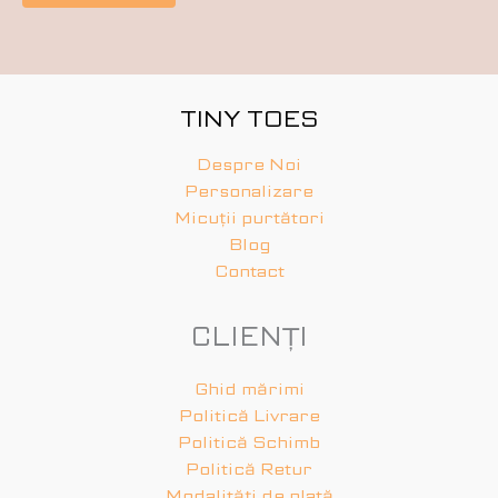
TINY TOES
Despre Noi
Personalizare
Micuții purtători
Blog
Contact
CLIENȚI
Ghid mărimi
Politică Livrare
Politică Schimb
Politică Retur
Modalități de plată