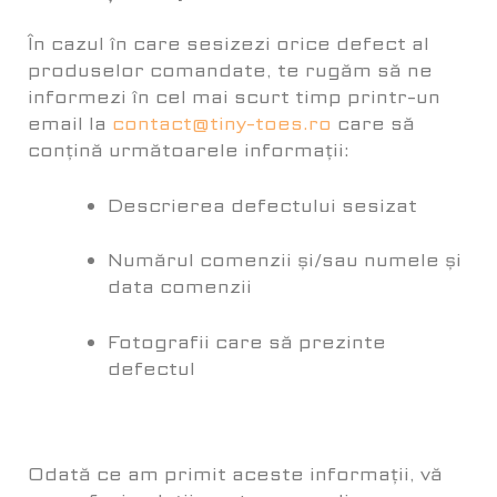
În cazul în care sesizezi orice defect al
produselor comandate, te rugăm să ne
informezi în cel mai scurt timp printr-un
email la
contact@tiny-toes.ro
care să
conțină următoarele informații:
Descrierea defectului sesizat
Numărul comenzii și/sau numele și
data comenzii
Fotografii care să prezinte
defectul
Odată ce am primit aceste informații, vă