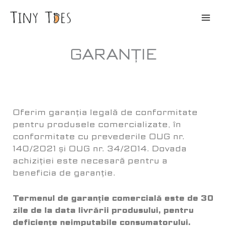
Skip
to
content
GARANȚIE
Oferim garanția legală de conformitate
pentru produsele comercializate, în
conformitate cu prevederile OUG nr.
140/2021 și OUG nr. 34/2014. Dovada
achiziției este necesară pentru a
beneficia de garanție.
Termenul de garanție comercială este de 30
zile de la data livrării produsului, pentru
deficiențe neimputabile consumatorului.