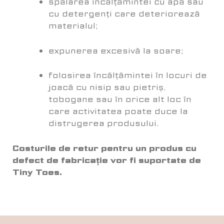
spălarea încălțămintei cu apă sau
cu detergenți care deteriorează
materialul;
expunerea excesivă la soare;
folosirea încălțămintei în locuri de
joacă cu nisip sau pietriș,
tobogane sau în orice alt loc în
care activitatea poate duce la
distrugerea produsului.
Costurile de retur pentru un produs cu
defect de fabricație vor fi suportate de
Tiny Toes.