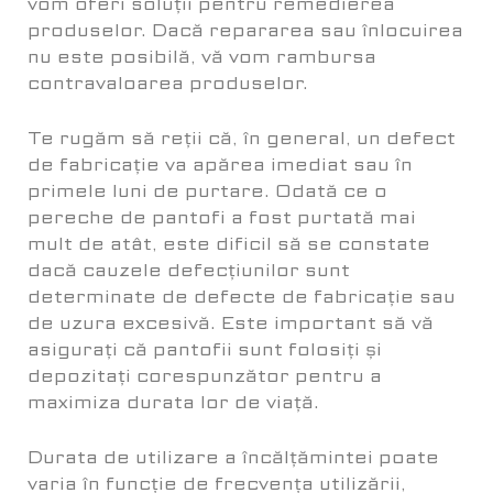
vom oferi soluții pentru remedierea
produselor. Dacă repararea sau înlocuirea
nu este posibilă, vă vom rambursa
contravaloarea produselor.
Te rugăm să reții că, în general, un defect
de fabricație va apărea imediat sau în
primele luni de purtare. Odată ce o
pereche de pantofi a fost purtată mai
mult de atât, este dificil să se constate
dacă cauzele defecțiunilor sunt
determinate de defecte de fabricație sau
de uzura excesivă. Este important să vă
asigurați că pantofii sunt folosiți și
depozitați corespunzător pentru a
maximiza durata lor de viață.
Durata de utilizare a încălțămintei poate
varia în funcție de frecvența utilizării,