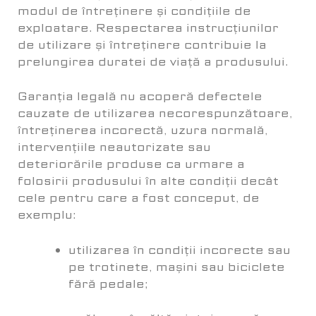
modul de întreținere și condițiile de
exploatare. Respectarea instrucțiunilor
de utilizare și întreținere contribuie la
prelungirea duratei de viață a produsului.
Garanția legală nu acoperă defectele
cauzate de utilizarea necorespunzătoare,
întreținerea incorectă, uzura normală,
intervențiile neautorizate sau
deteriorările produse ca urmare a
folosirii produsului în alte condiții decât
cele pentru care a fost conceput, de
exemplu:
utilizarea în condiții incorecte sau
pe trotinete, mașini sau biciclete
fără pedale;