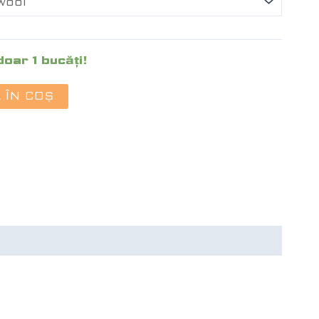
doar 1 bucăți!
 ÎN COȘ