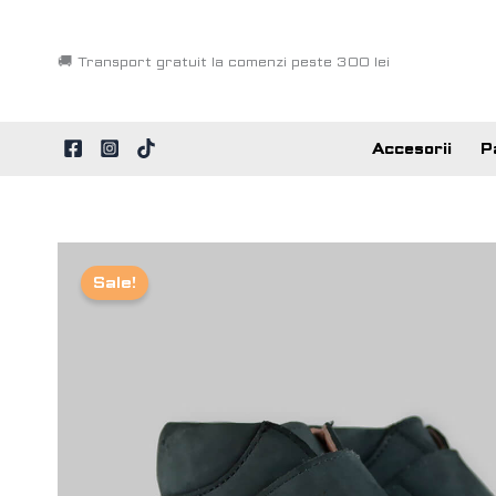
Skip
to
🚚
Transport gratuit la comenzi peste 300 lei
content
Accesorii
P
Sale!