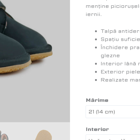
menține piciorușel
iernii.
Talpă antider
Spațiu sufici
Închidere prac
glezne
Interior lână
Exterior piel
Realizate ma
Mărime
Interior