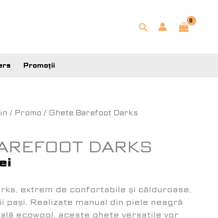
Search
ers
Promoții
ul
Prețul
in
/
Promo
/ Ghete Barefoot Darks
l
curent
este:
AREFOOT DARKS
190 lei.
lei
ei.
ks, extrem de confortabile și călduroase,
i pași. Realizate manual din piele neagră
rală
ecowool
, aceste ghete versatile vor