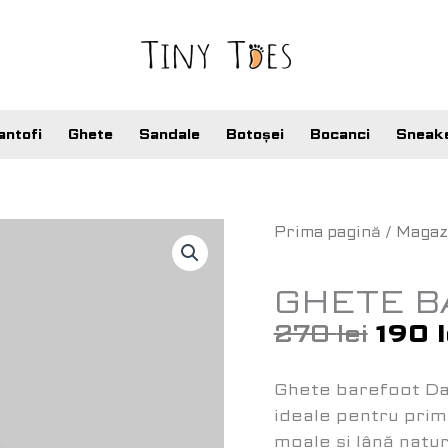
antofi
Ghete
Sandale
Botoșei
Bocanci
Sneak
Preț
Cantitate
Prima pagină
/
Magaz
iniția
Ghete
a
Barefoot
GHETE B
fost:
Darks
270
lei
190
270 l
Ghete barefoot Dar
ideale pentru primi
moale și lână natu