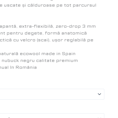
e uscate și călduroase pe tot parcursul
apantă, extra-flexibilă, zero-drop 3 mm
ent pentru degete, formă anatomică
tică cu velcro (scai), ușor reglabilă pe
 naturală ecowool made in Spain
e nubuck negru calitate premium
nual în România