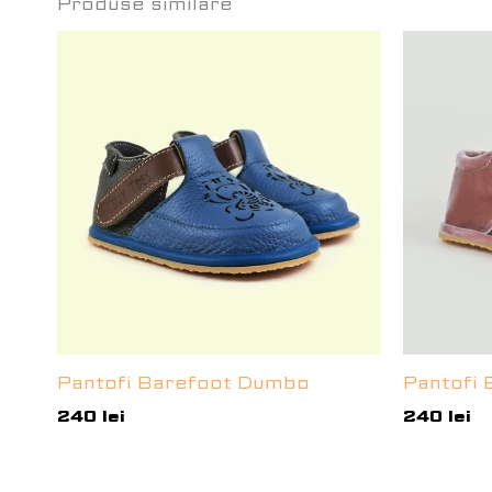
Produse similare
Pantofi Barefoot Dumbo
Pantofi 
240
lei
240
lei