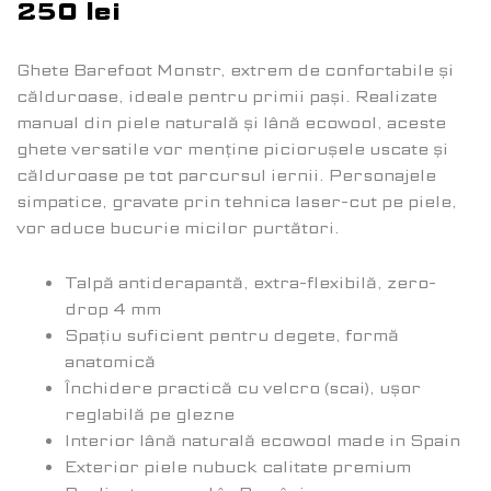
250
lei
Ghete Barefoot Monstr, extrem de confortabile și
călduroase, ideale pentru primii pași. Realizate
manual din piele naturală și lână ecowool, aceste
ghete versatile vor menține piciorușele uscate și
călduroase pe tot parcursul iernii. Personajele
simpatice, gravate prin tehnica laser-cut pe piele,
vor aduce bucurie micilor purtători.
Talpă antiderapantă, extra-flexibilă, zero-
drop 4 mm
Spațiu suficient pentru degete, formă
anatomică
Închidere practică cu velcro (scai), ușor
reglabilă pe glezne
Interior lână naturală ecowool made in Spain
Exterior piele nubuck calitate premium