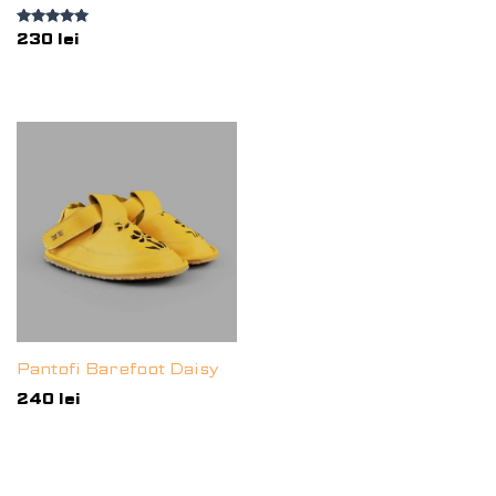
Evaluat la
230
lei
5.00
din 5
Pantofi Barefoot Daisy
240
lei