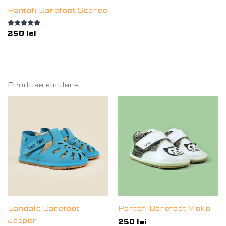
Pantofi Barefoot Scaree
Evaluat la
250
lei
5.00
din 5
Produse similare
Sandale Barefoot
Pantofi Barefoot Moko
Jasper
250
lei