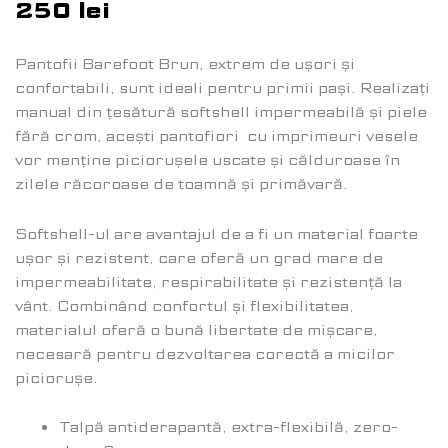
250
lei
Pantofii Barefoot Brun, extrem de ușori și
confortabili, sunt ideali pentru primii pași. Realizați
manual din țesătură softshell impermeabilă și piele
fără crom, acești pantofiori cu imprimeuri vesele
vor menține piciorușele uscate și călduroase în
zilele răcoroase de toamnă și primăvară.
Softshell-ul are avantajul de a fi un material foarte
ușor și rezistent, care oferă un grad mare de
impermeabilitate, respirabilitate și rezistență la
vânt. Combinând confortul și flexibilitatea,
materialul oferă o bună libertate de mișcare,
necesară pentru dezvoltarea corectă a micilor
piciorușe.
Talpă antiderapantă, extra-flexibilă, zero-