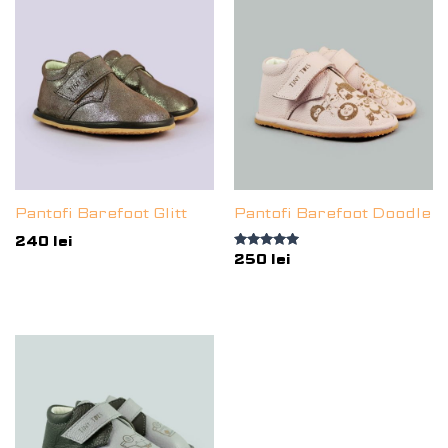
Pantofi Barefoot Glitt
Pantofi Barefoot Doodle
240
lei
Evaluat la
250
lei
5.00
din 5