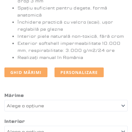
drop 3 mm
Spațiu suficient pentru degete, formă
anatomică
Închidere practică cu velcro (scai), ușor
reglabilă pe glezne
Interior piele naturală non-toxică, fără crom
Exterior softshell impermeabilitate 10.000
mm, respirabilitate: 3.000 g/m2/24 ore
Realizați manual în România
GHID MĂRIMI
PERSONALIZARE
Mărime
Interior