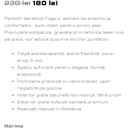
230
lei
180
lei
Pantofii barefoot Figaro, extrem de practici și
confortabili, sunt ideali pentru primii pași.
Pisicuțele simpatice, gravate prin tehnica laser-cut
pe piele, vor aduce bucurie micilor purtători.
Talpă antiderapantă, extra-flexibilă, zero-
drop 3 mm
Spațiu suficient pentru degete, formă
anatomică
Închidere practică cu velcro (scai), ușor
reglabilă pe glezne
Interior piele naturală non-toxică, fără crom
Exterior piele nubuck calitate premium
Realizați manual în România
Mărime