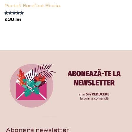
Pantofi Barefoot Simba
Evaluat la
230
lei
5.00
din 5
Abonare newsletter