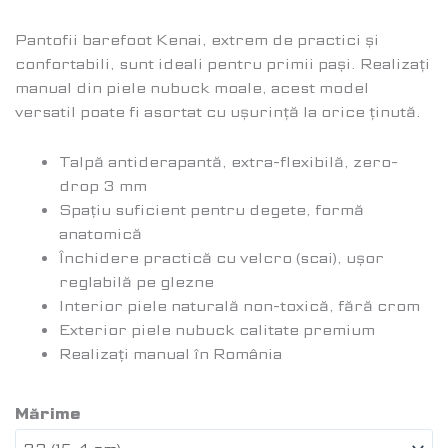
Pantofii barefoot Kenai, extrem de practici și
confortabili, sunt ideali pentru primii pași. Realizați
manual din piele nubuck moale, acest model
versatil poate fi asortat cu ușurință la orice ținută.
Talpă antiderapantă, extra-flexibilă, zero-
drop 3 mm
Spațiu suficient pentru degete, formă
anatomică
Închidere practică cu velcro (scai), ușor
reglabilă pe glezne
Interior piele naturală non-toxică, fără crom
Exterior piele nubuck calitate premium
Realizați manual în România
Mărime