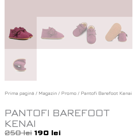
Prima pagină
/
Magazin
/
Promo
/ Pantofi Barefoot Kenai
PANTOFI BAREFOOT
KENAI
250
lei
190
lei