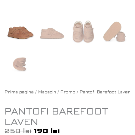
Prima pagină
/
Magazin
/
Promo
/ Pantofi Barefoot Laven
PANTOFI BAREFOOT
LAVEN
250
lei
190
lei