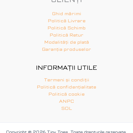
Ghid mărimi
Politică Livrare
Politică Schimb
Politică Retur
Modalități de plată
Garanția produselor
INFORMAȚII UTILE
Termeni și condiții
Politică confidențialitate
Politică cookie
ANPC
SOL
Copyright © 2026 Tiny Toes. Toate drepturile rezervate.