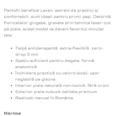
Pantofii barefoot Laven, extrem de practici și
confortabili, sunt ideali pentru primii pași. Datorită
floricelelor gingașe, gravate prin tehnica laser-cut
pe piele, acest model va deveni favoritul micuței
tale.
Talpă antiderapantă, extra-flexibilă, zero-
drop 3 mm
Spațiu suficient pentru degete, formă
anatomică
Închidere practică cu velcro (scai), ușor
reglabilă pe glezne
Interior piele naturală non-toxică, fără crom
Exterior piele nubuck calitate premium
Realizați manual în România
Mărime