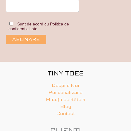
Sunt de acord cu Politica de
confidențialitate
TINY TOES
Despre Noi
Personalizare
Micuții purtători
Blog
Contact
CLIENȚI