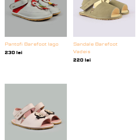
Pantofi Barefoot Iago
Sandale Barefoot
Vadeis
230
lei
220
lei