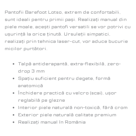
Pantofii Barefoot Lotso, extrem de confortabili,
sunt ideali pentru primii pași. Realizați manual din
piele moale, acești pantofi versatili se vor potrivi cu
ușurință la orice ținută. Ursuleții simpatici,
realizați prin tehnica laser-cut, vor aduce bucurie
micilor purtători.
Talpă antiderapantă, extra-flexibilă, zero-
drop 3 mm
Spațiu suficient pentru degete, formă
anatomică
Închidere practică cu velcro (scai), ușor
reglabilă pe glezne
Interior piele naturală non-toxică, fără crom
Exterior piele naturală calitate premium
Realizați manual în România