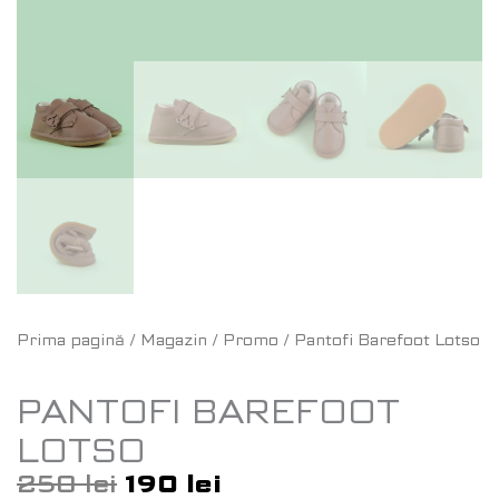
Prima pagină
/
Magazin
/
Promo
/ Pantofi Barefoot Lotso
PANTOFI BAREFOOT
LOTSO
250
lei
190
lei