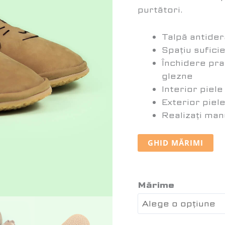
purtători.
Talpă antider
Spațiu sufici
Închidere prac
glezne
Interior piel
Exterior piel
Realizați man
GHID MĂRIMI
Mărime