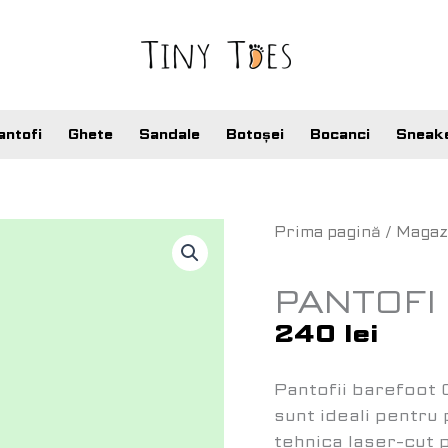
antofi
Ghete
Sandale
Botoșei
Bocanci
Sneak
Cantitate
Prima pagină
/
Magaz
Pantofi
Barefoot
PANTOFI
Oscar
240
lei
Pantofii barefoot O
sunt ideali pentru p
tehnica laser-cut 