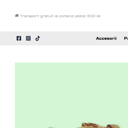
Skip
to
🚚
Transport gratuit la comenzi peste 300 lei
content
Accesorii
P