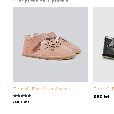
S-ar putea să-ți placă și…
Pantofi Barefoot Aster
Pantofi 
250
lei
240
lei
Evaluat la
5.00
din 5