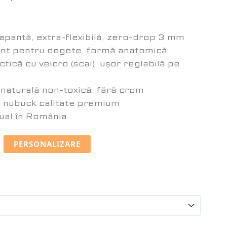
apantă, extra-flexibilă, zero-drop 3 mm
ent pentru degete, formă anatomică
tică cu velcro (scai), ușor reglabilă pe
e naturală non-toxică, fără crom
e nubuck calitate premium
ual în România
PERSONALIZARE