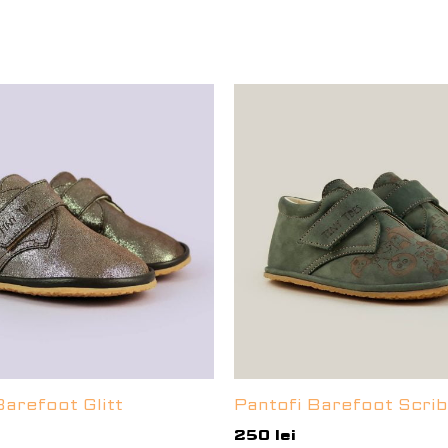
Barefoot Glitt
Pantofi Barefoot Scrib
250
lei