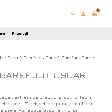
Search
ers
Promoții
in
/
Pantofi Barefoot
/ Pantofi Barefoot Oscar
 BAREFOOT OSCAR
scar, extrem de practici și confortabili,
rimii pași. Tigrișorii simpatici, tăiați prin
pe piele, vor aduce bucurie micilor