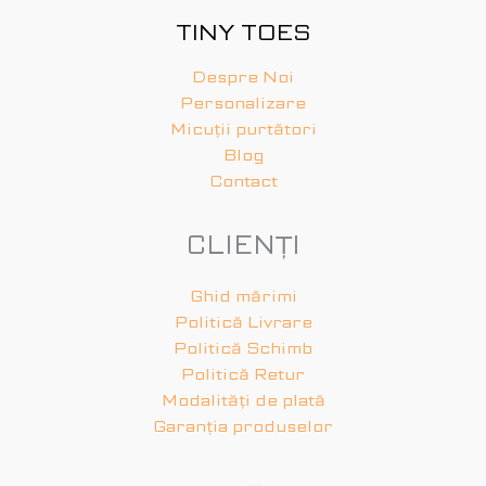
TINY TOES
Despre Noi
Personalizare
Micuții purtători
Blog
Contact
CLIENȚI
Ghid mărimi
Politică Livrare
Politică Schimb
Politică Retur
Modalități de plată
Garanția produselor