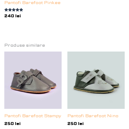
Pantofi Barefoot Pinkee
Evaluat la
240
lei
5.00
din 5
Produse similare
Pantofi Barefoot Stampy
Pantofi Barefoot Nino
250
lei
250
lei