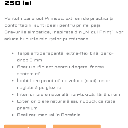
250
lei
Pantofii barefoot Prinses, extrem de practici și
confortabili, sunt ideali pentru primii pași.
Gravurile simpatice, inspirate din „Micul Prinț”, vor
aduce bucurie micuțelor purtătoare.
Talpă antiderapantă, extra-flexibilă, zero-
drop 3 mm
Spațiu suficient pentru degete, formă
anatomică
Închidere practică cu velcro (scai), ușor
reglabilă pe glezne
Interior piele naturală non-toxică, fără crom
Exterior piele naturală sau nubuck calitate
premium
Realizați manual în România