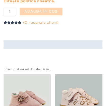
Citește politica noastră.
ADAUGĂ ÎN COȘ
(O recenzie client)
Evaluat la
5.00
din 5
pe baza
unei
singure
Recenzii (1)
evaluări
S-ar putea să-ți placă și…