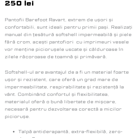
250
lei
Pantofii Barefoot Ravart, extrem de ușori și
confortabili, sunt ideali pentru primii pași. Realizați
manual din țesătură softshell impermeabilă și piele
fără crom, acești pantofiori cu imprimeuri vesele
vor menține piciorușele uscate și călduroase în
zilele răcoroase de toamnă și primăvară.
Softshell-ul are avantajul de a fi un material foarte
ușor și rezistent, care oferă un grad mare de
impermeabilitate, respirabilitate și rezistență la
vânt. Combinând confortul și flexibilitatea,
materialul oferă o bună libertate de mișcare,
necesară pentru dezvoltarea corectă a micilor
piciorușe.
Talpă antiderapantă, extra-flexibilă, zero-