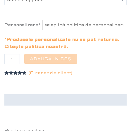
Personalizare*
*Produsele personalizate nu se pot returna.
Citește politica noastră.
ADAUGĂ ÎN COȘ
(O recenzie client)
Evaluat la
5.00
din 5
pe baza
unei
singure
Recenzii (1)
evaluări
Produse similare