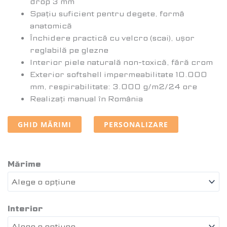
drop 3 mm
Spațiu suficient pentru degete, formă
anatomică
Închidere practică cu velcro (scai), ușor
reglabilă pe glezne
Interior piele naturală non-toxică, fără crom
Exterior softshell impermeabilitate 10.000
mm, respirabilitate: 3.000 g/m2/24 ore
Realizați manual în România
GHID MĂRIMI
PERSONALIZARE
Mărime
Interior