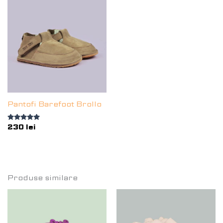
Pantofi Barefoot Brollo
Evaluat la
230
lei
5.00
din 5
Produse similare