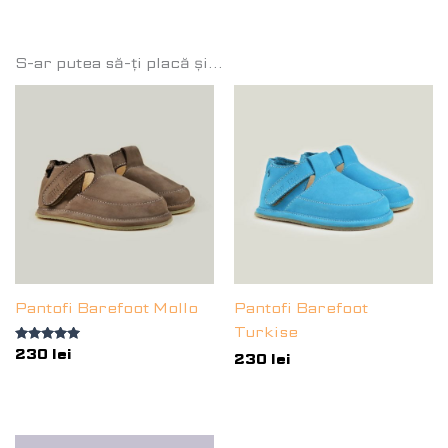
S-ar putea să-ți placă și…
Pantofi Barefoot Mollo
Pantofi Barefoot
Turkise
Evaluat la
230
lei
230
lei
5.00
din 5