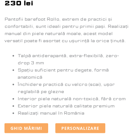
230
lei
Pantofii barefoot Rollo, extrem de practici și
confortabili, sunt ideali pentru primii pași. Realizați
manual din piele naturală moale, acest model
versatil poate fi asortat cu ușurință la orice ținută.
Talpă antiderapantă, extra-flexibilă, zero-
drop 3 mm
Spațiu suficient pentru degete, formă
anatomică
Închidere practică cu velcro (scai), ușor
reglabilă pe glezne
Interior piele naturală non-toxică, fără crom
Exterior piele naturală calitate premium
Realizați manual în România
GHID MĂRIMI
PERSONALIZARE