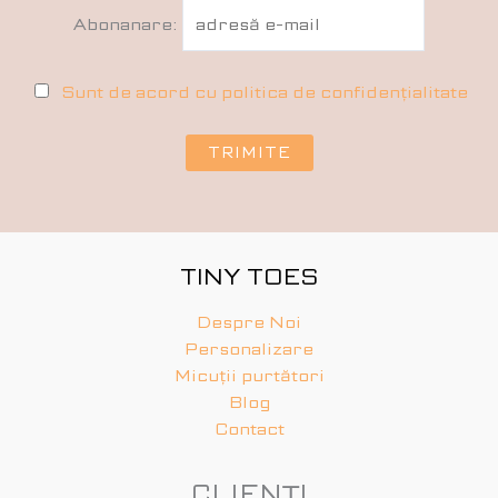
Abonanare:
Sunt de acord cu politica de confidențialitate
TINY TOES
Despre Noi
Personalizare
Micuții purtători
Blog
Contact
CLIENȚI