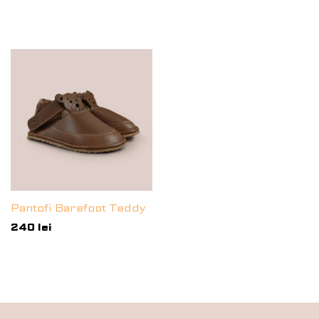
5.00
5.00
din 5
din 5
Pantofi Barefoot Teddy
240
lei