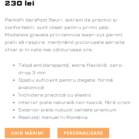
230
lei
Pantofii barefoot Sauri, extrem de practici și
confortabili, sunt ideali pentru primii pași.
Modelele gravate prin tehnica laser-cut permit
pielii să respire, menținând piciorușele aerisite
chiar și în cele mai călduroase zile.
Talpă antiderapantă, extra-flexibilă, zero-
drop 3 mm
Spațiu suficient pentru degete, formă
anatomică
Închidere practică cu elastic
Interior piele naturală non-toxică, fără crom
Exterior piele nubuck calitate premium
Realizați manual în România
GHID MĂRIMI
PERSONALIZARE