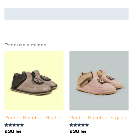
Recenzii (0)
Produse similare
Pantofi Barefoot Simba
Pantofi Barefoot Figaro
Evaluat la
230
lei
Evaluat la
230
lei