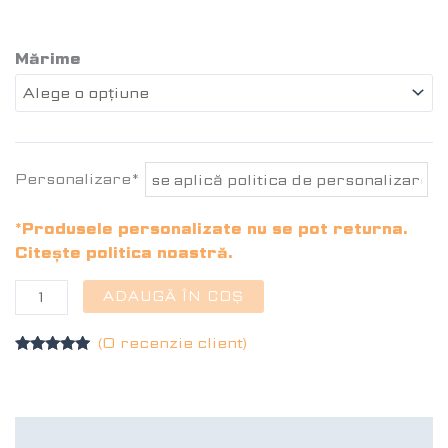
Mărime
Personalizare*
*Produsele personalizate nu se pot returna.
Citește politica noastră.
ADAUGĂ ÎN COȘ
(O recenzie client)
Evaluat la
5.00
din 5
pe baza
unei
singure
Recenzii (1)
evaluări