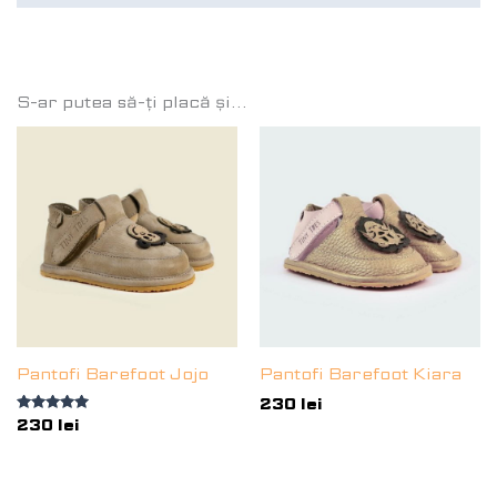
S-ar putea să-ți placă și…
Pantofi Barefoot Jojo
Pantofi Barefoot Kiara
230
lei
Evaluat la
230
lei
5.00
din 5