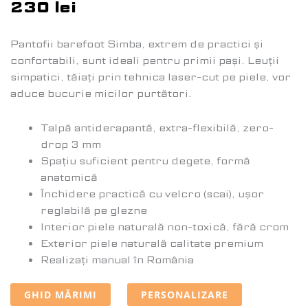
230
lei
Pantofii barefoot Simba, extrem de practici și
confortabili, sunt ideali pentru primii pași. Leuții
simpatici, tăiați prin tehnica laser-cut pe piele, vor
aduce bucurie micilor purtători.
Talpă antiderapantă, extra-flexibilă, zero-
drop 3 mm
Spațiu suficient pentru degete, formă
anatomică
Închidere practică cu velcro (scai), ușor
reglabilă pe glezne
Interior piele naturală non-toxică, fără crom
Exterior piele naturală calitate premium
Realizați manual în România
GHID MĂRIMI
PERSONALIZARE