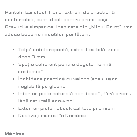
Pantofii barefoot Tiana, extrem de practici și
confortabili, sunt ideali pentru primii pași.
Gravurile simpatice, inspirate din „Micul Prinț”, vor
aduce bucurie micuților purtători.
Talpă antiderapantă, extra-flexibilă, zero-
drop 3 mm
Spațiu suficient pentru degete, formă
anatomică
Închidere practică cu velcro (scai), ușor
reglabilă pe glezne
Interior piele naturală non-toxică, fără crom /
lână naturală eco-wool
Exterior piele nubuck calitate premium
Realizați manual în România
Mărime