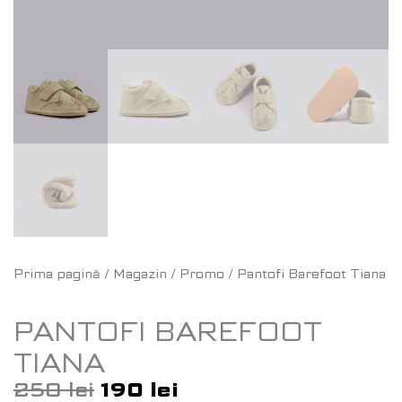
Prima pagină
/
Magazin
/
Promo
/ Pantofi Barefoot Tiana
PANTOFI BAREFOOT
TIANA
250
lei
190
lei