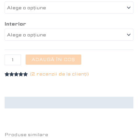
Interior
ADAUGĂ ÎN COȘ
(
2
recenzii de la clienți)
Evaluat la
2
5.00
din 5
pe baza a
evaluări de
la clienți
Recenzii (2)
Produse similare