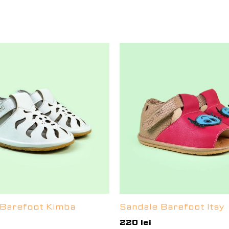
 Barefoot Kimba
Sandale Barefoot Itsy
220
lei