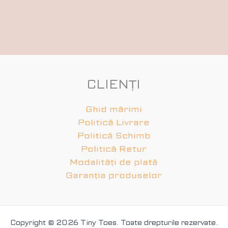
CLIENȚI
Ghid mărimi
Politică Livrare
Politică Schimb
Politică Retur
Modalități de plată
Garanția produselor
Copyright © 2026 Tiny Toes. Toate drepturile rezervate.