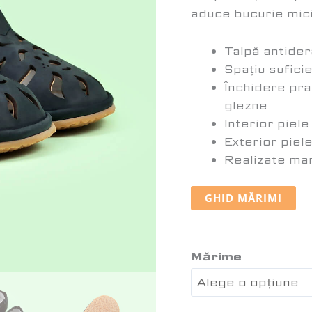
aduce bucurie mici
Talpă antider
Spațiu sufici
Închidere prac
glezne
Interior piel
Exterior piel
Realizate ma
GHID MĂRIMI
Mărime