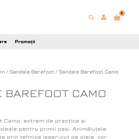
Search
ers
Promoții
in
/
Sandale Barefoot
/ Sandale Barefoot Camo
 BAREFOOT CAMO
t Camo, extrem de practice și
ideale pentru primii pași. Animăluțele
e prin tehnica laser-cut pe piele, vor