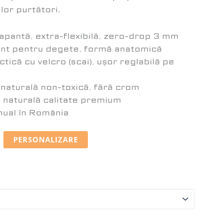
lor purtători.
apantă, extra-flexibilă, zero-drop 3 mm
ent pentru degete, formă anatomică
tică cu velcro (scai), ușor reglabilă pe
e naturală non-toxică, fără crom
e naturală calitate premium
nual în România
PERSONALIZARE