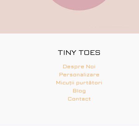
TINY TOES
Despre Noi
Personalizare
Micuții purtători
Blog
Contact