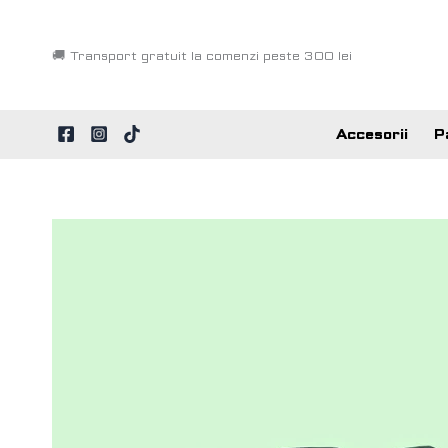
Skip
to
🚚
Transport gratuit la comenzi peste 300 lei
content
Accesorii
P