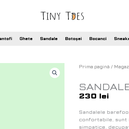
antofi
Ghete
Sandale
Botoșei
Bocanci
Sneak
Cantitate
Prima pagină
/
Magaz
Sandale
Barefoot
SANDALE
Camo
230
lei
Sandalele barefoo
confortabile, sunt 
simpatice, decupat