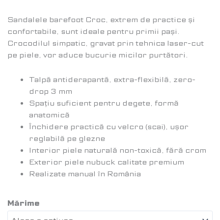
Sandalele barefoot Croc, extrem de practice și
confortabile, sunt ideale pentru primii pași.
Crocodilul simpatic, gravat prin tehnica laser-cut
pe piele, vor aduce bucurie micilor purtători.
Talpă antiderapantă, extra-flexibilă, zero-
drop 3 mm
Spațiu suficient pentru degete, formă
anatomică
Închidere practică cu velcro (scai), ușor
reglabilă pe glezne
Interior piele naturală non-toxică, fără crom
Exterior piele nubuck calitate premium
Realizate manual în România
Mărime