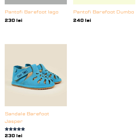
Pantofi Barefoot Iago
Pantofi Barefoot Dumbo
230
lei
240
lei
Sandale Barefoot
Jasper
Evaluat la
230
lei
5.00