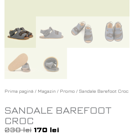
Prima pagină
/
Magazin
/
Promo
/ Sandale Barefoot Croc
SANDALE BAREFOOT
CROC
230
lei
170
lei