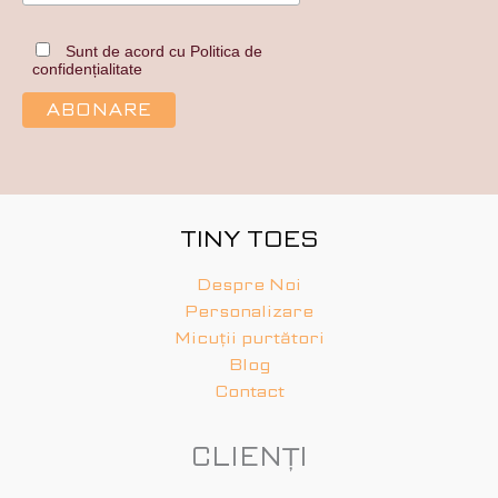
Sunt de acord cu Politica de
confidențialitate
TINY TOES
Despre Noi
Personalizare
Micuții purtători
Blog
Contact
CLIENȚI