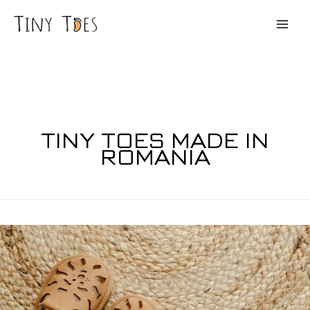
Skip
to
content
TINY TOES MADE IN
ROMANIA
Cine
realizează
pantofii
Tiny
Toes?