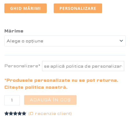
GHID MĂRIMI
PERSONALIZARE
Mărime
Personalizare*
*Produsele personalizate nu se pot returna.
Citește politica noastră.
ADAUGĂ ÎN COȘ
(O recenzie client)
Evaluat la
5.00
din 5
pe baza