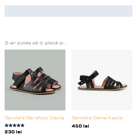
unei
singure
Recenzii (1)
evaluări
S-ar putea să-ți placă și…
Sandale Barefoot Daylla
Sandale Dama Kaylla
450
lei
Evaluat la
230
lei
5.00