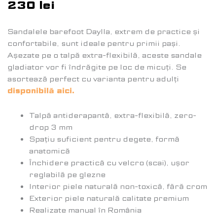
230
lei
Sandalele barefoot Daylla, extrem de practice și
confortabile, sunt ideale pentru primii pași.
Așezate pe o talpă extra-flexibilă, aceste sandale
gladiator vor fi îndrăgite pe loc de micuți. Se
asortează perfect cu varianta pentru adulți
disponibilă aici.
Talpă antiderapantă, extra-flexibilă, zero-
drop 3 mm
Spațiu suficient pentru degete, formă
anatomică
Închidere practică cu velcro (scai), ușor
reglabilă pe glezne
Interior piele naturală non-toxică, fără crom
Exterior piele naturală calitate premium
Realizate manual în România