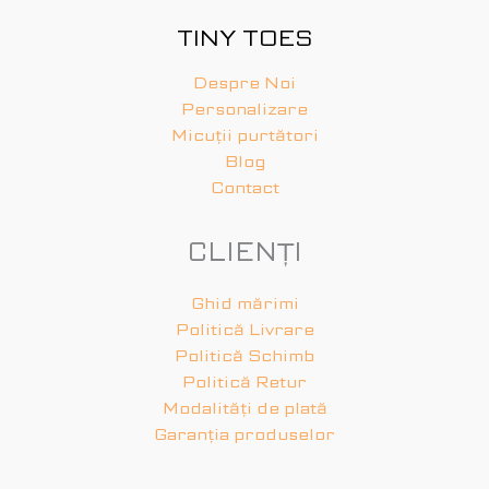
TINY TOES
Despre Noi
Personalizare
Micuții purtători
Blog
Contact
CLIENȚI
Ghid mărimi
Politică Livrare
Politică Schimb
Politică Retur
Modalități de plată
Garanția produselor