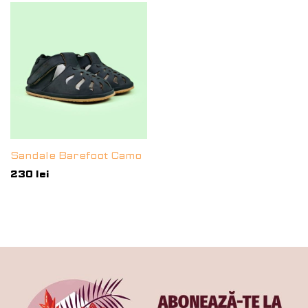
Sandale Barefoot Camo
230
lei