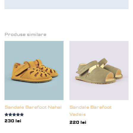
Recenzii (1)
evaluări
Produse similare
Sandale Barefoot Nahal
Sandale Barefoot
Vadeis
Evaluat la
230
lei
220
lei
5.00
din 5