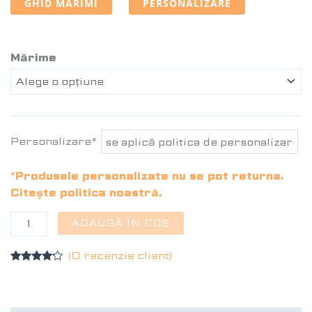
GHID MĂRIMI
PERSONALIZARE
Mărime
Personalizare*
*Produsele personalizate nu se pot returna.
Citește politica noastră.
ADAUGĂ ÎN COȘ
(O recenzie client)
Evaluat la
4.00
din
5 pe baza
unei
singure