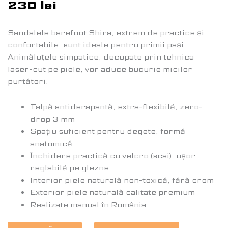
230
lei
Sandalele barefoot Shira, extrem de practice și
confortabile, sunt ideale pentru primii pași.
Animăluțele simpatice, decupate prin tehnica
laser-cut pe piele, vor aduce bucurie micilor
purtători.
Talpă antiderapantă, extra-flexibilă, zero-
drop 3 mm
Spațiu suficient pentru degete, formă
anatomică
Închidere practică cu velcro (scai), ușor
reglabilă pe glezne
Interior piele naturală non-toxică, fără crom
Exterior piele naturală calitate premium
Realizate manual în România