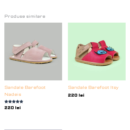
Produse similare
Sandale Barefoot
Sandale Barefoot Itsy
Nadeis
220
lei
Evaluat la
220
lei
5.00
din 5