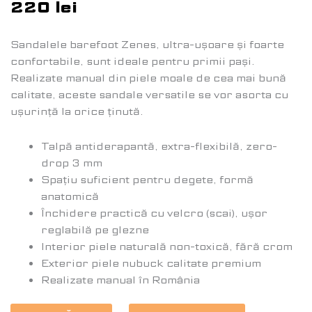
220
lei
Sandalele barefoot Zenes, ultra-ușoare și foarte
confortabile, sunt ideale pentru primii pași.
Realizate manual din piele moale de cea mai bună
calitate, aceste sandale versatile se vor asorta cu
ușurință la orice ținută.
Talpă antiderapantă, extra-flexibilă, zero-
drop 3 mm
Spațiu suficient pentru degete, formă
anatomică
Închidere practică cu velcro (scai), ușor
reglabilă pe glezne
Interior piele naturală non-toxică, fără crom
Exterior piele nubuck calitate premium
Realizate manual în România