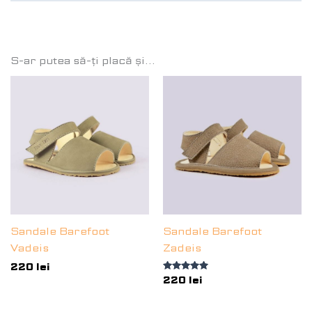
S-ar putea să-ți placă și…
Sandale Barefoot
Sandale Barefoot
Vadeis
Zadeis
220
lei
Evaluat la
220
lei
5.00
din 5